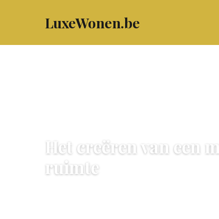
LuxeWonen.be
PRAKTISCH WONEN
Het creëren van een m
ruimte
25 May 2024
·
4 min leestijd