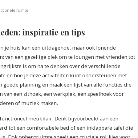
ctionele ruimte
eden: inspiratie en tips
in je huis kan een uitdagende, maar ook lonende
: van een gezellige plek om te loungen met vrienden tot
ngrijkste is om na te denken over de verschillende
imte en hoe je deze activiteiten kunt ondersteunen met
 goede planning en maak een lijst van alle functies die
ren van een zithoek, een werkplek, een speelhoek voor
ilderen of muziek maken.
tifunctioneel meubilair. Denk bijvoorbeeld aan een
d tot een comfortabele bed of een inklapbare tafel die
is. Ook opbergruimte speelt een cruciale rol; kies voor