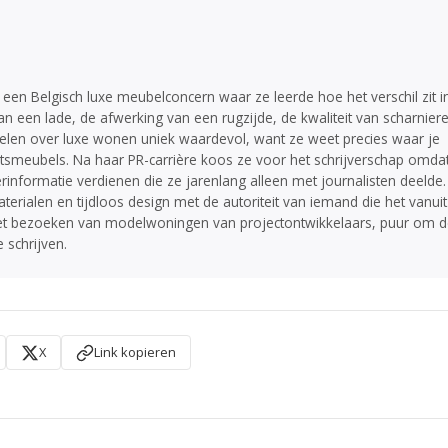
een Belgisch luxe meubelconcern waar ze leerde hoe het verschil zit i
 van een lade, de afwerking van een rugzijde, de kwaliteit van scharniere
kelen over luxe wonen uniek waardevol, want ze weet precies waar je
teitsmeubels. Na haar PR-carrière koos ze voor het schrijverschap omda
informatie verdienen die ze jarenlang alleen met journalisten deelde.
erialen en tijdloos design met de autoriteit van iemand die het vanuit
s het bezoeken van modelwoningen van projectontwikkelaars, puur om 
 schrijven.
X
Link kopieren