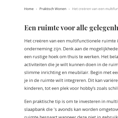
Home
›
Praktisch Wonen
›
Het creëren van een multifun
Een ruimte voor alle gelegenh
Het creëren van een multifunctionele ruimte 
onderneming zijn. Denk aan de mogelijkheden
een rustige hoek om thuis te werken. Het bela
activiteiten die je wilt kunnen doen in de ru
slimme inrichting en meubilair. Begin met een
je in de ruimte wilt integreren. Dit kan varië
kinderen, tot een plek voor hobby’s zoals sch
Een praktische tip is om te investeren in mul
slaapbank die 's avonds kan worden omgetover
ruimte bespaart wanneer deze niet in gebruik 