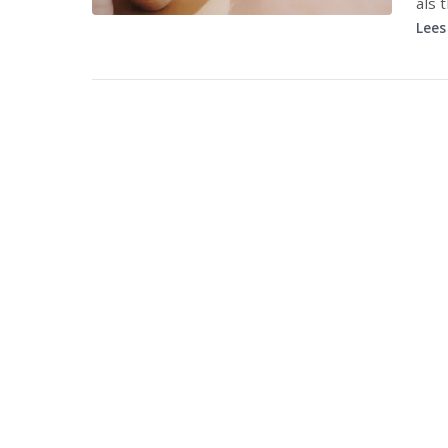
als t
Lees