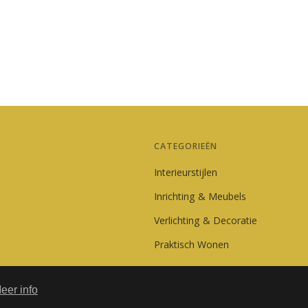
CATEGORIEËN
Interieurstijlen
Inrichting & Meubels
Verlichting & Decoratie
Praktisch Wonen
eer info
© 2026 LuxeWonen.be. Alle rechten voorbehouden.