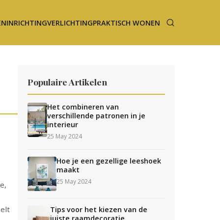
EN
INRICHTING
VERLICHTING
PRAKTISCH WONEN
Populaire Artikelen
Het combineren van
verschillende patronen in je
interieur
25 May 2024
Hoe je een gezellige leeshoek
maakt
25 May 2024
e,
elt
Tips voor het kiezen van de
juiste raamdecoratie