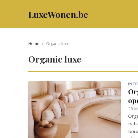
LuxeWonen.be
Home
›
Organic luxe
Organic luxe
INTE
Org
op
25 M
Orga
natu
bouc