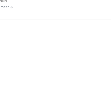
huis.
 meer →