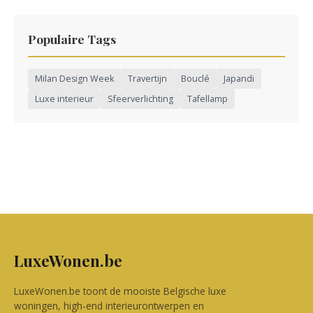
Populaire Tags
Milan Design Week
Travertijn
Bouclé
Japandi
Luxe interieur
Sfeerverlichting
Tafellamp
LuxeWonen.be
LuxeWonen.be toont de mooiste Belgische luxe
woningen, high-end interieurontwerpen en