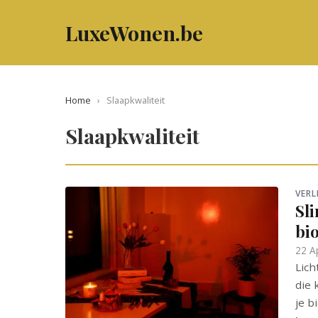
LuxeWonen.be
Home
›
Slaapkwaliteit
Slaapkwaliteit
VERL
Sl
bi
22 A
Lich
die 
je b