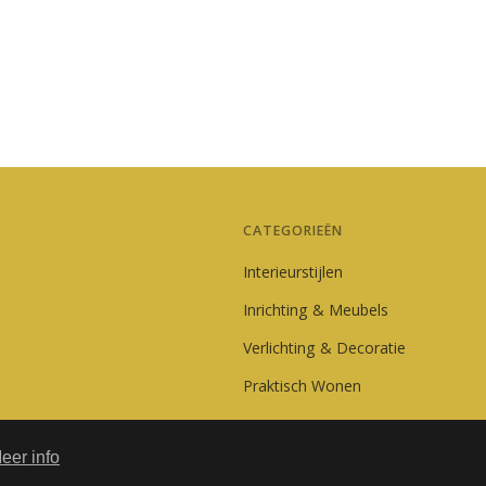
CATEGORIEËN
Interieurstijlen
Inrichting & Meubels
Verlichting & Decoratie
Praktisch Wonen
eer info
© 2026 LuxeWonen.be. Alle rechten voorbehouden.