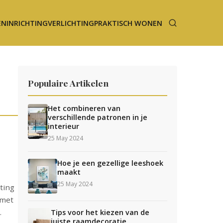
EN
INRICHTING
VERLICHTING
PRAKTISCH WONEN
Populaire Artikelen
Het combineren van
verschillende patronen in je
interieur
25 May 2024
Hoe je een gezellige leeshoek
maakt
25 May 2024
ting
 met
.
Tips voor het kiezen van de
juiste raamdecoratie