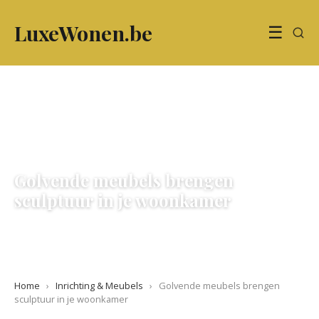
LuxeWonen.be
☰
INRICHTING & MEUBELS
Golvende meubels brengen
sculptuur in je woonkamer
15 May 2026
·
5 min leestijd
Home
›
Inrichting & Meubels
›
Golvende meubels brengen
sculptuur in je woonkamer