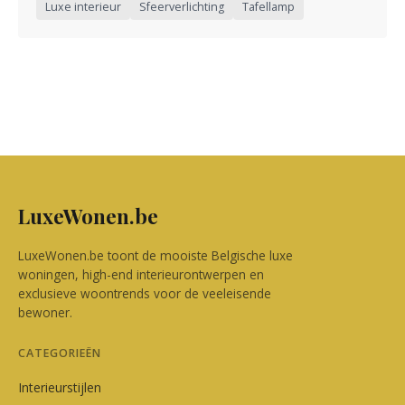
Luxe interieur
Sfeerverlichting
Tafellamp
LuxeWonen.be
LuxeWonen.be toont de mooiste Belgische luxe
woningen, high-end interieurontwerpen en
exclusieve woontrends voor de veeleisende
bewoner.
CATEGORIEËN
Interieurstijlen