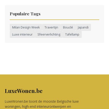
Populaire Tags
Milan Design Week
Travertijn
Bouclé
Japandi
Luxe interieur
Sfeerverlichting
Tafellamp
LuxeWonen.be
LuxeWonen.be toont de mooiste Belgische luxe
woningen, high-end interieurontwerpen en