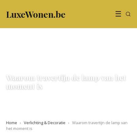
LuxeWonen.be
☰
VERLICHTING & DECORATIE
Waarom travertijn de lamp van het
moment is
12 June 2026
·
5 min leestijd
Home
›
Verlichting & Decoratie
›
Waarom travertijn de lamp van
het moment is