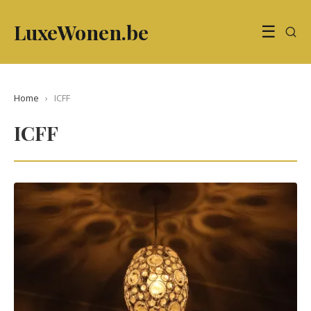
LuxeWonen.be
☰
Home
›
ICFF
ICFF