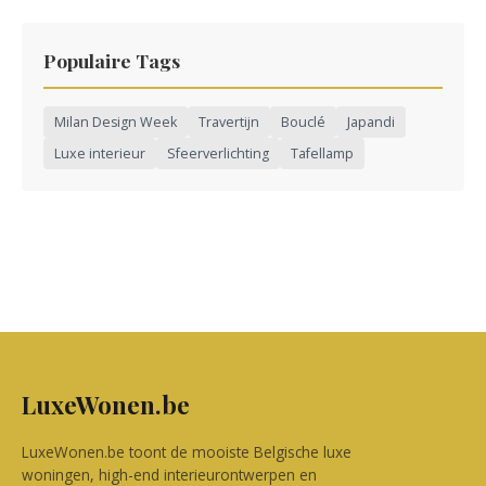
Populaire Tags
Milan Design Week
Travertijn
Bouclé
Japandi
Luxe interieur
Sfeerverlichting
Tafellamp
LuxeWonen.be
LuxeWonen.be toont de mooiste Belgische luxe
woningen, high-end interieurontwerpen en