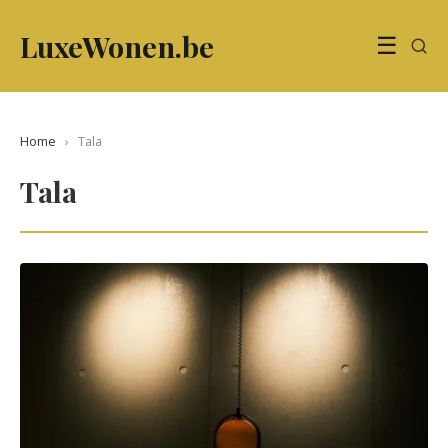
LuxeWonen.be
☰
Home
›
Tala
Tala