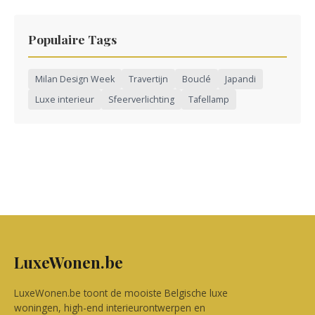
Populaire Tags
Milan Design Week
Travertijn
Bouclé
Japandi
Luxe interieur
Sfeerverlichting
Tafellamp
LuxeWonen.be
LuxeWonen.be toont de mooiste Belgische luxe
woningen, high-end interieurontwerpen en